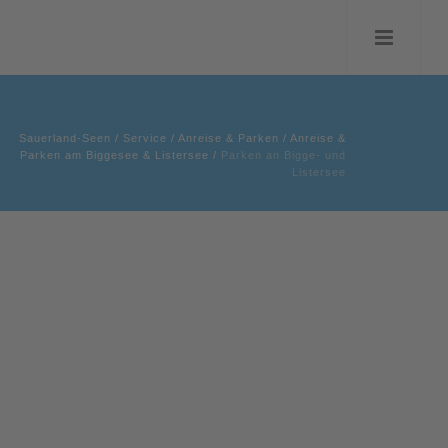
Sauerland-Seen
/
Service
/
Anreise & Parken
/
Anreise &
Parken am Biggesee & Listersee
/
Parken an Bigge- und
Listersee