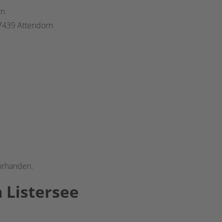
rn
 57439 Attendorn
vorhanden.
 Listersee