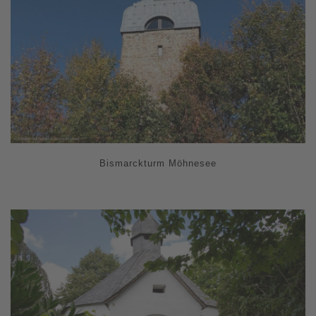
Bismarckturm Möhnesee