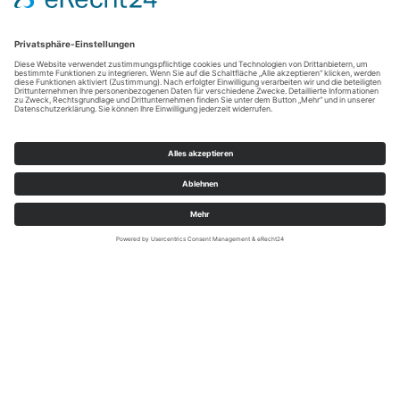
TV Biggesee-Listersee, Foto Steffen Schulte-Lippern
Badestellen