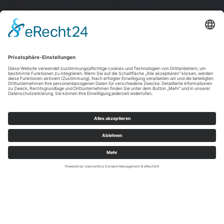
SauerlandRadring / sabrinity.com