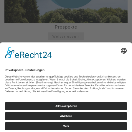
Prospekte
Weiterlesen
Impressum
|
Datenschutzerklärung
|
Barrierefreiheitserklärung
|
Kontakt
Sauerland-Tourismus e.V.
Johannes-Hummel-Weg 1
57392
Schmallenberg
E: info@sauerland.com
Cookie-Einstellungen