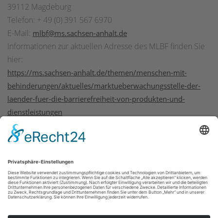
39112 Magdeburg
Telefon: + 49 (0) 391 567 6970
E-Mail:
mlbf@ms.sachsen-anhalt.de
Informationen zur aktuellen Adresse des MLBF finden Sie
hier:
https://ms.sachsen-anhalt.de/themen/menschen-mit-
behinderungen/aktuelles/marktueberwachungsstelle-der-
laender-fuer-die-barrierefreiheit-von-produkten-und-
dienstleistungen
Impressum
|
Datenschutzerklärung
|
Barrierefreiheitserklärung
|
Kontakt
Sauerland-Tourismus e.V.
Johannes-Hummel-Weg 1
57392
Schmallenberg