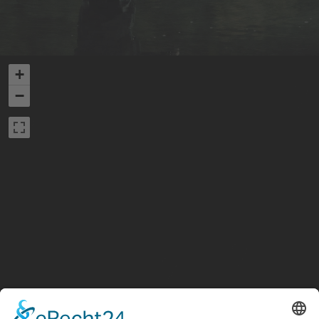
+
−
Naturpark-Infozentrum Meinerzhagen