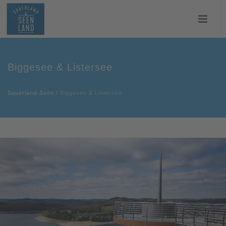
Biggesee & Listersee
Sauerland-Seen
/
Biggesee & Listersee