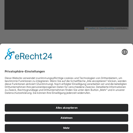
Leaflet
|
©
OpenStreetMap
contributors
Impressum
|
Datenschutzerklärung
|
Barrierefreiheitserklärung
|
Kontakt
Sauerland-Tourismus e.V.
Johannes-Hummel-Weg 1
57392
Schmallenberg
E: info@sauerland.com
Cookie-Einstellungen