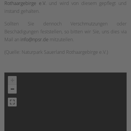
Rothaargebirge e.V.
und wird von diesem gepflegt und
instand gehalten.
Sollten Sie dennoch Verschmutzungen oder
Beschädigungen feststellen, so bitten wir Sie, uns dies via
Mail an
info@npsr.de
mitzuteilen.
(Quelle: Naturpark Sauerland Rothaargebirge e.V.)
+
−