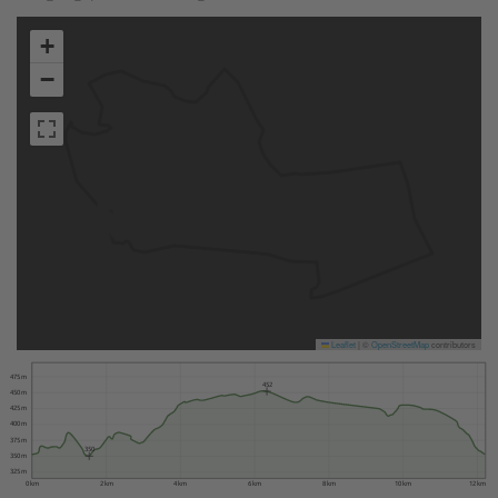
+
−
Leaflet
|
©
OpenStreetMap
contributors
475 m
452
450 m
425 m
400 m
375 m
350
350 m
325 m
0 km
2 km
4 km
6 km
8 km
10 km
12 km