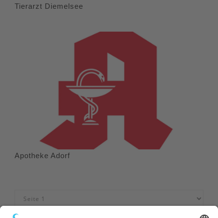
Tierarzt Diemelsee
Apotheke Adorf