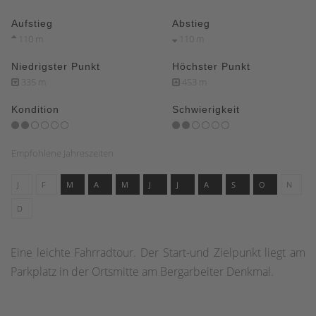
Aufstieg
Abstieg
110 m
110 m
Niedrigster Punkt
Höchster Punkt
335 m
453 m
Kondition
Schwierigkeit
Empfohlene Jahreszeiten
J
F
M
A
M
J
J
A
S
O
N
D
Eine leichte Fahrradtour. Der Start-und Zielpunkt liegt am
Parkplatz in der Ortsmitte am Bergarbeiter Denkmal.