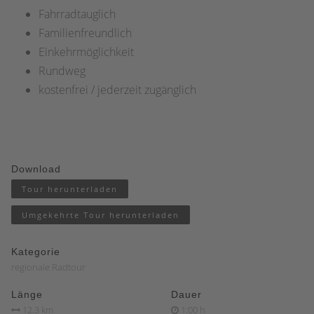
Fahrradtauglich
Familienfreundlich
Einkehrmöglichkeit
Rundweg
kostenfrei / jederzeit zugänglich
Download
Tour herunterladen
Umgekehrte Tour herunterladen
Kategorie
regionale Radtour
Länge
Dauer
12.3 km
1:00 h