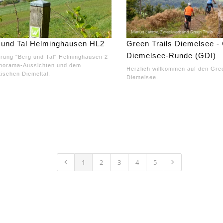
 und Tal Helminghausen HL2
Green Trails Diemelsee -
Diemelsee-Runde (GDI)
ung "Berg und Tal" Helminghausen 2
anorama-Aussichten und dem
Herzlich willkommen auf den Gree
ischen Diemeltal.
Diemelsee.
1
2
3
4
5