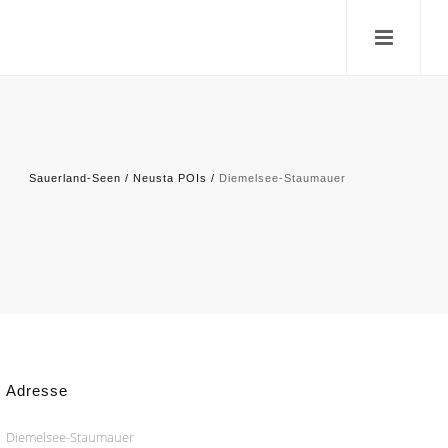
Sauerland-Seen
/
Neusta POIs
/
Diemelsee-Staumauer
Adresse
Diemelsee-Staumauer