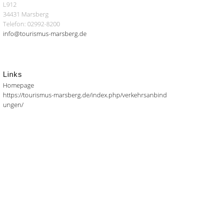
L912
34431 Marsberg
Telefon: 02992-8200
info@tourismus-marsberg.de
Links
Homepage
https://tourismus-marsberg.de/index.php/verkehrsanbind
ungen/