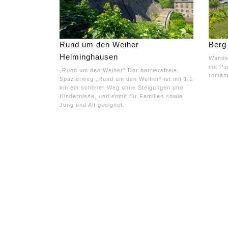
Rund um den Weiher
Berg
Helminghausen
Wander
mit P
„Rund um den Weiher“ Der barrierefreie
romant
Spazierweg „Rund um den Weiher“ ist mit 1,1
km ein schöner Weg ohne Steigungen und
Hindernisse, und somit für Familien sowie
Jung und Alt geeignet.