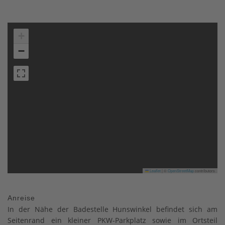
+
−
Leaflet
|
©
OpenStreetMap
contributors
Anreise
In der Nähe der Badestelle Hunswinkel befindet sich am
Seitenrand ein kleiner PKW-Parkplatz sowie im Ortsteil