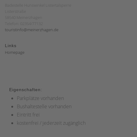
Badestelle Hunswinkel Listertalsperre
Listerstraße
58540 Meinerzhagen
Telefon: 02354/77132
touristinfo@meinerzhagen.de
Links
Homepage
Eigenschaften:
Parkplätze vorhanden
Bushaltestelle vorhanden
Eintritt frei
kostenfrei / jederzeit zugänglich