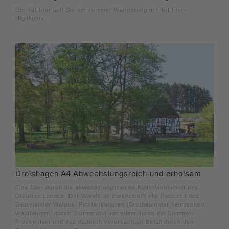
Die KuLTour lädt Sie ein zu einer Wanderung mit KuLTour-
Highlights.
Drolshagen A4 Abwechslungsreich und erholsam
Eine Tour durch die abwechslungsreiche Kulturlandschaft des
Dräulzer Landes: Der Wanderer durchstreift alle Facetten des
Sauerländer Waldes: Fichtenkulturen (Brotbaum der heimischen
Waldbauern, durch Stürme und vor allem durch die Sommer-
Trockenheit und den dadurch verursachten Befall durch den