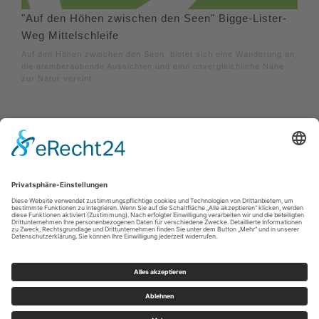
"Auf den Höhen zwischen den Seen" Bigge-Lister-
Weg Mittelschleife
Auf den Höhen zwischen den Seen bietet sich eine Wanderung an,
die atemberaubende Aussichten und eine unvergleichliche Nähe
zur Natur vereint.
Impressum
|
Datenschutzerklärung
|
Barrierefreiheitserklärung
|
Kontakt
Sauerland-Tourismus e.V.
Johannes-Hummel-Weg 1
57392
Schmallenberg
E: info@sauerland.com
Cookie-Einstellungen