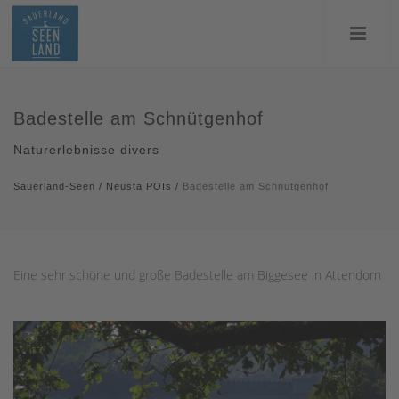
Badestelle am Schnütgenhof
Naturerlebnisse divers
Sauerland-Seen
/
Neusta POIs
/
Badestelle am Schnütgenhof
Eine sehr schöne und große Badestelle am Biggesee in Attendorn