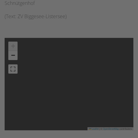
Schnütgenhof
(Text: ZV Biggesee-Listersee)
+
−
Leaflet
|
©
OpenStreetMap
contributors