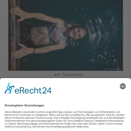
... am Sorpesee
Weiterlesen
Impressum
|
Datenschutzerklärung
|
Barrierefreiheitserklärung
|
Kontakt