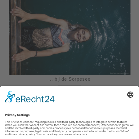
... bij de Sorpesee
Meer
Afdruk
|
Privacybeleid
|
Verklaring van toegankelijkheid
|
Neem
contact met ons op