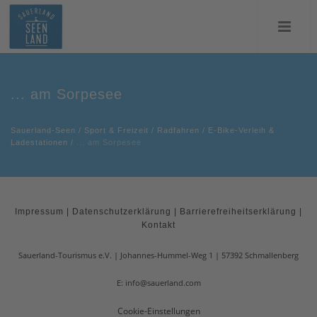
... am Sorpesee
Sauerland-Seen
/
Sport & Freizeit
/
Radfahren
/
E-Bike-Verleih &
Ladestationen
/
... am Sorpesee
Impressum
|
Datenschutzerklärung
|
Barrierefreiheitserklärung
|
Kontakt
Sauerland-Tourismus e.V.
Johannes-Hummel-Weg 1
57392
Schmallenberg
E: info@sauerland.com
Cookie-Einstellungen