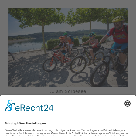
... am Sorpesee
Weiterlesen
Impressum
|
Datenschutzerklärung
|
Barrierefreiheitserklärung
|