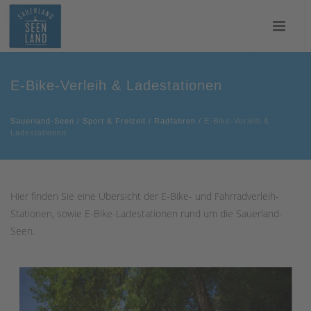
E-Bike-Verleih & Ladestationen
Sauerland-Seen
/
Sport & Freizeit
/
Radfahren
/
E-Bike-Verleih &
Ladestationen
Hier finden Sie eine Übersicht der E-Bike- und Fahrradverleih-
Stationen, sowie E-Bike-Ladestationen rund um die Sauerland-
Seen.