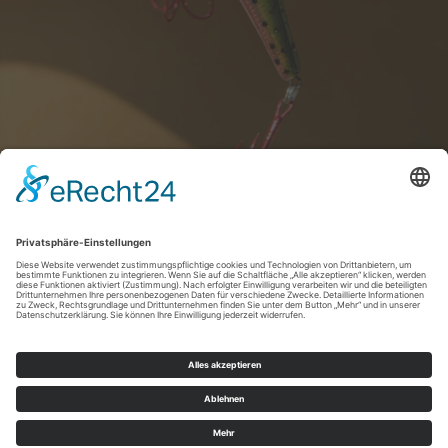
Impressum
|
Datenschutzerklärung
|
Barrierefreiheitserklärung
|
Kontakt
Sauerland-Tourismus e.V.
Johannes-Hummel-Weg 1
57392
Schmallenberg
E: info@sauerland.com
Cookie-Einstellungen