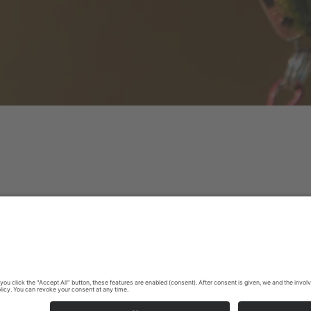
k
|
Privacybeleid
|
Verklaring van toegankelijkheid
|
Neem contact met 
Sauerland-Tourismus e.V.
Johannes-Hummel-Weg 1
57392
Schmallenberg
E: info@sauerland.com
Cookie-Einstellungen