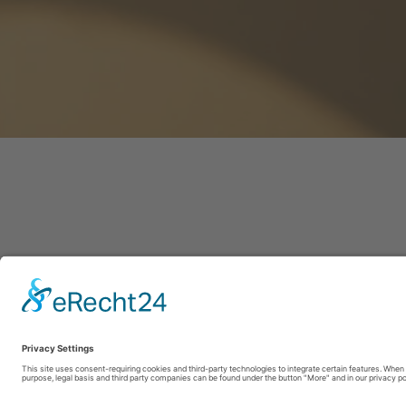
Afdru