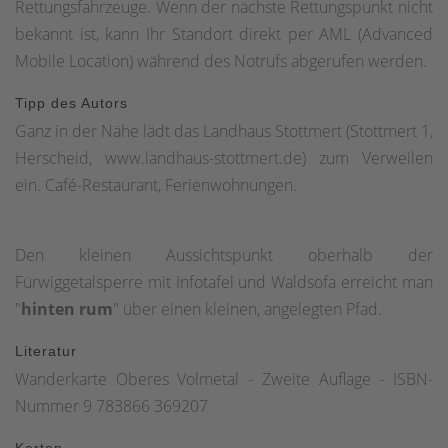
Rettungsfahrzeuge. Wenn der nächste Rettungspunkt nicht
dem Weg den Berg hinauf. Wir durchqueren einen
bekannt ist, kann Ihr Standort direkt per AML (Advanced
Waldabschnitt, ehe wir uns nun an der nächsten Kreuzung
Mobile Location) während des Notrufs abgerufen werden.
rechts - weiter den Berg hinauf - halten. Hier wartet auch
schon die erste, spannede Wanderinformationstafel auf
Tipp des Autors
die Wanderer.Wir erreichen nun die kleine Siedlung
Ganz in der Nähe lädt das Landhaus Stottmert (Stottmert 1,
Buschhöh, ehe der Weg nun wieder für kurze Zeit im Wald
Herscheid, www.landhaus-stottmert.de) zum Verweilen
verschwindet. Weiter erreichen wir nun die Revierförsterei
ein. Café-Restaurant, Ferienwohnungen.
Beckerhof, mit einem ersten tollen Ausblick auf die
Talsperre.Dem Weg folgend halten wir uns an der
Den kleinen Aussichtspunkt oberhalb der
nächsten Gabelung rechts, woraufhin nach einiger Zeit die
Fürwiggetalsperre mit Infotafel und Waldsofa erreicht man
Talsperre wieder in Sichtweite kommt: ein toller Ausblick.
"
hinten rum
" über einen kleinen, angelegten Pfad.
Die nächste Wandertafel hält weitere interessante Infos
bereit.Weiter führt der Weg nun oberhalb der
Literatur
Fürwiggetalsperre bis wir uns an einer weiteren Gabelung
Wanderkarte Oberes Volmetal - Zweite Auflage - ISBN-
nun rechts halten und - nach ein paar Metern bergab - den
Nummer 9 783866 369207
Uferweg der Talsperre erreichen. Kurz vor der Gabelung
wartet noch der kleine Aussichtspunkt mit Waldsofa und