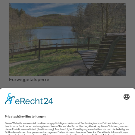
Fürwiggetalsperre
Impressum
|
Datenschutzerklärung
|
Barrierefreiheitserklärung
|
Kontakt