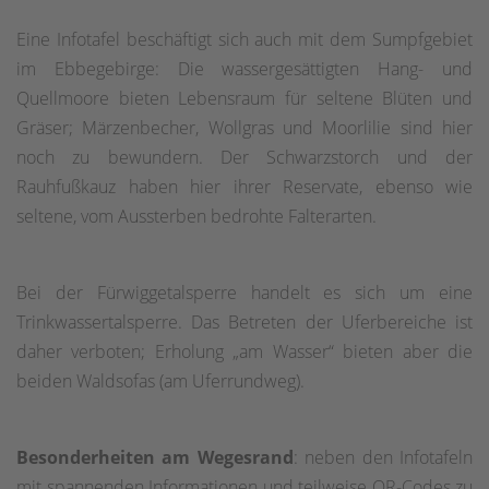
Eine Infotafel beschäftigt sich auch mit dem Sumpfgebiet
im Ebbegebirge: Die wassergesättigten Hang- und
Quellmoore bieten Lebensraum für seltene Blüten und
Gräser; Märzenbecher, Wollgras und Moorlilie sind hier
noch zu bewundern. Der Schwarzstorch und der
Rauhfußkauz haben hier ihrer Reservate, ebenso wie
seltene, vom Aussterben bedrohte Falterarten.
Bei der Fürwiggetalsperre handelt es sich um eine
Trinkwassertalsperre. Das Betreten der Uferbereiche ist
daher verboten; Erholung „am Wasser“ bieten aber die
beiden Waldsofas (am Uferrundweg).
Besonderheiten am Wegesrand
: neben den Infotafeln
mit spannenden Informationen und teilweise QR-Codes zu