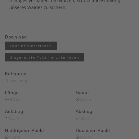
richtiges Verhalten, um Nutzen, Schutz und Erholung
unseres Waldes zu sichern.
Download
Tour herunterladen
Umgekehrte Tour herunterladen
Kategorie
Themenweg
Länge
Dauer
8.4 km
2:25 h
Aufstieg
Abstieg
136 m
136 m
Niedrigster Punkt
Höchster Punkt
430 m
516 m