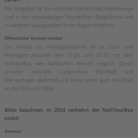
Karten
Infotafel; ein kleiner, angelegter Weg führt hier "hinten
Die Wegeflyer für die einzelnen VolmeSchatz Wanderwege
rum" zum Erlebnisplatz. Dem Wegeverlauf dann nun
sind in den ortsansässigen Touristinfos / Bürgerbüros und
weiter folgend kommen wir schlussendlich zurück zu
in weiteren Auslagestellen in der Region erhältlich.
unserem Ausgangspunkt.
Öffentliche Verkehrsmittel
Die Anreise zur Fürwiggetalsperre ist an Sonn- und
Feiertagen zwischen dem 01.05. und 03.10. mit dem
NahTourBus des Märkischen Kreises möglich. Dieser
verkehrt zwischen Lüdenscheid (Bahnhof) und
Meinerzhagen (Bahnhof) und bietet somit auch Anschluss
an die RB25 und RB52.
Bitte beachten: in 2024 verkehrt der NahTourBus
nicht!
Anreise