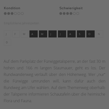
Kondition
Schwierigkeit
Empfohlene Jahreszeiten
J
F
M
A
M
J
J
A
S
O
N
D
Auf dem Parkplatz der Fürwiggetalsperre, an der fast 30 m
hohen und 166 m langen Staumauer, geht es los. Der
Rundwanderweg verläuft über den Höhenweg. Wer „nur“
die Fürwigge umrunden will, kann dafür auch den
Rundweg am Ufer wählen. Auf dem Themenweg oberhalb
der Talsperre informieren Schautafeln über die heimische
Flora und Fauna.