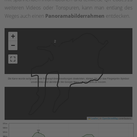
weiteren Videos oder Tonspuren, kann man entlang des
Weges auch einen
Panoramabilderrahmen
entdecken.
+
2
−
Die Karte wurde aufgrund Ihrer Privatsphäreeinstellungen deaktiviert, klicken Sie auf das Fingerprint Symbol
unten links und aktivieren Sie Google Maps um die Karte zu nutzen.
Leaflet
|
©
OpenStreetMap
contributors
575 m
550 m
524
525 m
500 m