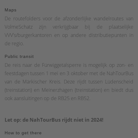
"achterom" naar de avonturenplaats. Als we het pad
blijven volgen, keren we uiteindelijk terug naar ons
Maps
beginpunt.
De routefolders voor de afzonderlijke wandelroutes van
VolmeSchatz zijn verkrijgbaar bij de plaatselijke
VVV's/burgerkantoren en op andere distributiepunten in
de regio.
Public transit
De reis naar de Fürwiggetalsperre is mogelijk op zon- en
feestdagen tussen 1 mei en 3 oktober met de NahTourBus
van de Märkischer Kreis. Deze rijdt tussen Lüdenscheid
(treinstation) en Meinerzhagen (treinstation) en biedt dus
ook aansluitingen op de RB25 en RB52.
Let op: de NahTourBus rijdt niet in 2024!
How to get there