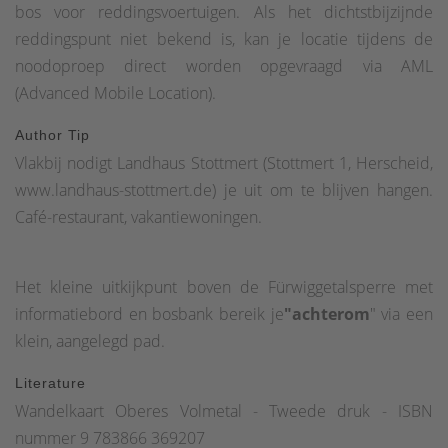
bos voor reddingsvoertuigen. Als het dichtstbijzijnde
stuk bos voordat we bij de volgende splitsing rechts
reddingspunt niet bekend is, kan je locatie tijdens de
aanhouden - verder de berg op. Hier staat het eerste
noodoproep direct worden opgevraagd via AML
spannende wandelinformatiebord.We bereiken nu de
(Advanced Mobile Location).
kleine nederzetting Buschhöh voordat het pad weer voor
een korte tijd in het bos verdwijnt. Verderop bereiken we
Author Tip
de boswachterij Beckerhof, met ons eerste geweldige
Vlakbij nodigt Landhaus Stottmert (Stottmert 1, Herscheid,
uitzicht op de stuwdam.We volgen het pad en houden bij
www.landhaus-stottmert.de) je uit om te blijven hangen.
de volgende splitsing rechts aan, waarna de stuwdam na
Café-restaurant, vakantiewoningen.
een tijdje weer in zicht komt: een geweldig uitzicht. Het
volgende wandelbord geeft nog meer interessante
Het kleine uitkijkpunt boven de Fürwiggetalsperre met
informatie.Het pad loopt nu verder boven de
informatiebord en bosbank bereik je
"achterom
" via een
Fürwiggetalsperre tot we bij een volgende splitsing rechts
klein, aangelegd pad.
aanhouden en - na een paar meter bergafwaarts - het pad
langs de oever van de stuwdam bereiken. Kort voor de
Literature
splitsing is er een klein uitkijkpunt met een bosbank en
Wandelkaart Oberes Volmetal - Tweede druk - ISBN
informatiebord; een klein, goed onderhouden pad leidt
nummer 9 783866 369207