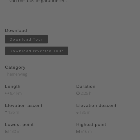
van ons bos te garanderen.
Download
Download Tour
Download reversed Tour
Category
Themenweg
Length
Duration
8.4 km
2:25 h
Elevation ascent
Elevation descent
136 m
136 m
Lowest point
Highest point
430 m
516 m