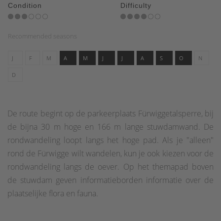
Condition
Difficulty
Recommended seasons
J
F
M
A
M
J
J
A
S
O
N
D
De route begint op de parkeerplaats Fürwiggetalsperre, bij
de bijna 30 m hoge en 166 m lange stuwdamwand. De
rondwandeling loopt langs het hoge pad. Als je "alleen"
rond de Fürwigge wilt wandelen, kun je ook kiezen voor de
rondwandeling langs de oever. Op het themapad boven
de stuwdam geven informatieborden informatie over de
plaatselijke flora en fauna.