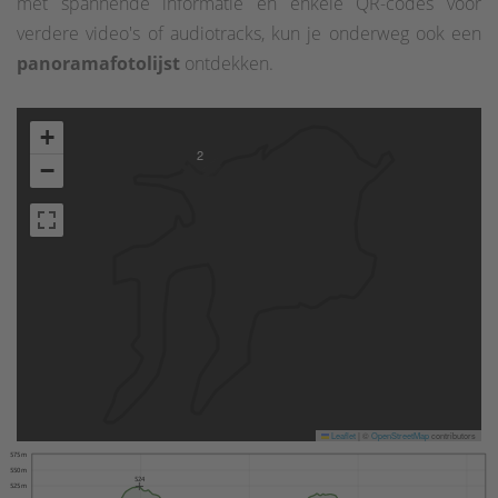
met spannende informatie en enkele QR-codes voor
verdere video's of audiotracks, kun je onderweg ook een
panoramafotolijst
ontdekken.
+
2
−
Leaflet
|
©
OpenStreetMap
contributors
575 m
550 m
524
525 m