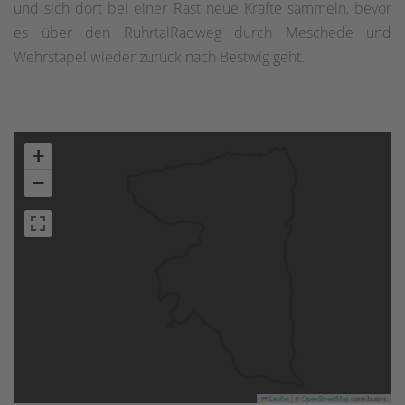
und sich dort bei einer Rast neue Kräfte sammeln, bevor
es über den RuhrtalRadweg durch Meschede und
Wehrstapel wieder zurück nach Bestwig geht.
+
−
Leaflet
|
©
OpenStreetMap
contributors