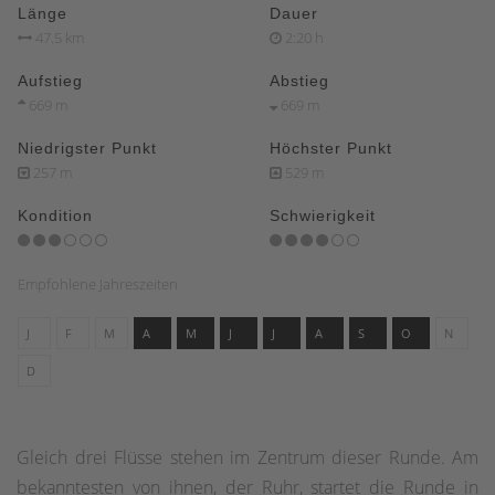
Länge
Dauer
47.5 km
2:20 h
Aufstieg
Abstieg
669 m
669 m
Niedrigster Punkt
Höchster Punkt
257 m
529 m
Kondition
Schwierigkeit
Empfohlene Jahreszeiten
J
F
M
A
M
J
J
A
S
O
N
D
Gleich drei Flüsse stehen im Zentrum dieser Runde. Am
bekanntesten von ihnen, der Ruhr, startet die Runde in