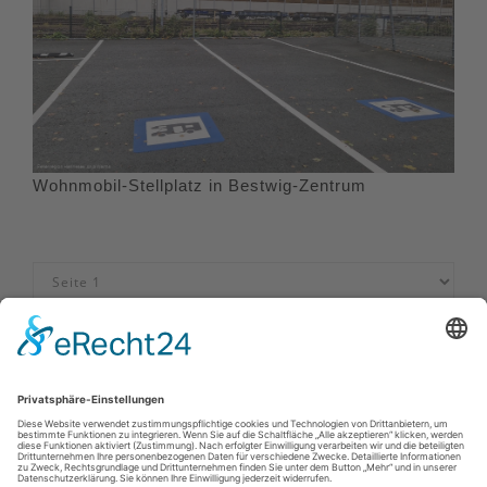
Wohnmobil-Stellplatz in Bestwig-Zentrum
Impressum
|
Datenschutzerklärung
|
Barrierefreiheitserklärung
|
Kontakt