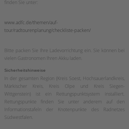
finden Sie unter:
Fußgängerzone - 22 - rechts auf Kolpingstraße -
Radbeschilderung folgen - 20Offizieller Startpunkt für die
Tour 39 ist in Bestwig am Bahnhof. Es kann aber natürlich
www.adfc.de/themen/auf-
auch von jedem anderen Standpunkt in die Strecke
tour/radtourenplanung/checkliste-packen/
eingestiegen werden.Seit 2015 ist die gesamte Region
Sauerland mit dem Knotenpunktsystem
Bitte packen Sie Ihre Ladevorrichtung ein. Sie können bei
ausgeschildert:www.radeln-nach-zahlen.de/de/Das-
vielen Gastronomen Ihren Akku laden.
Konzept
Sicherheitshinweise
In der gesamten Region (Kreis Soest, Hochsauerlandkreis,
Märkischer Kreis, Kreis Olpe und Kreis Siegen-
Wittgenstein) ist ein Rettungspunktsystem installiert.
Rettungspunkte finden Sie unter anderem auf den
Informationstafeln der Knotenpunkte des Radnetzes
Südwestfalen.