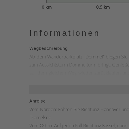
0 km
0.5 km
Informationen
Wegbeschreibung
Ab dem Wanderparkplatz „Dommel“ biegen Sie n
zum Aussichtsturm Dommelturm bringt. Genießen
auf dem gleichen Weg wieder zurücklaufen u
Alternativ können Sie vom Wanderparkplatz „D
Anreise
Vom Norden: Fahren Sie Richtung Hannover und 
Diemelsee
Vom Osten: Auf jeden Fall Richtung Kassel, da