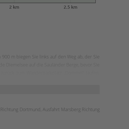
2 km
2.5 km
00 m biegen Sie links auf den Weg ab, der Sie
e Diemelsee auf die Sauländer Berge, bevor Sie
zurück zum Wanderparkplatz „Dommel“ laufen.
 Dommelturm nehmen.
 Richtung Dortmund, Ausfahrt Marsberg Richtung