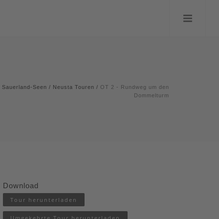
Sauerland-Seen
/
Neusta Touren
/
OT 2 - Rundweg um den
Dommelturm
Download
Tour herunterladen
Umgekehrte Tour herunterladen