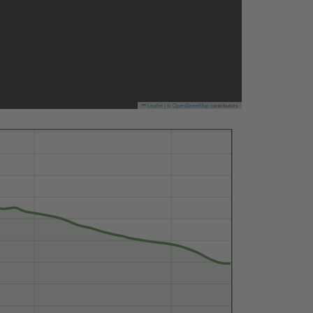
Leaflet
|
©
OpenStreetMap
contributors