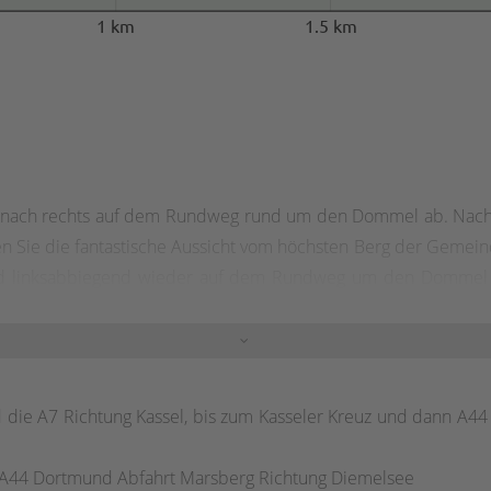
1 km
1.5 km
ach rechts auf dem Rundweg rund um den Dommel ab. Nach 9
 Sie die fantastische Aussicht vom höchsten Berg der Gemeind
nd linksabbiegend wieder auf dem Rundweg um den Dommel 
ommel“ auch den geradeausführenden steilen Weg direkt zum
die A7 Richtung Kassel, bis zum Kasseler Kreuz und dann A44
nn A44 Dortmund Abfahrt Marsberg Richtung Diemelsee