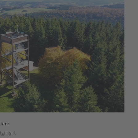
ten:
ighlight