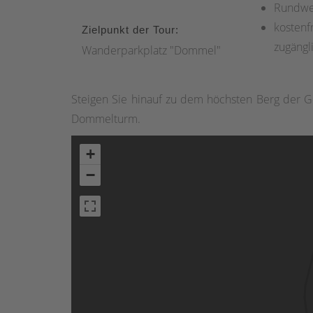
Rundw
kostenfr
Zielpunkt der Tour:
zugängl
Wanderparkplatz "Dommel"
Steigen Sie hinauf zu dem höchsten Berg der G
Dommelturm.
+
−