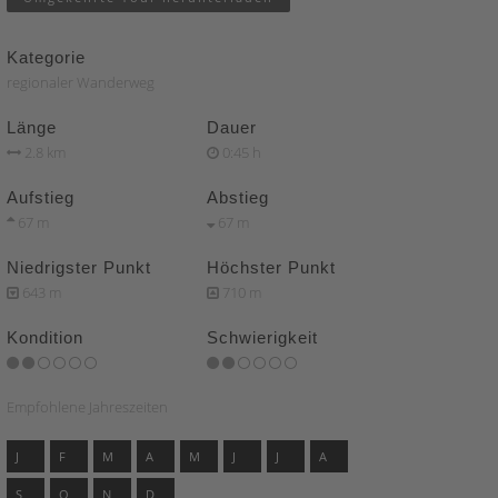
Kategorie
regionaler Wanderweg
Länge
Dauer
2.8 km
0:45 h
Aufstieg
Abstieg
67 m
67 m
Niedrigster Punkt
Höchster Punkt
643 m
710 m
Kondition
Schwierigkeit
Empfohlene Jahreszeiten
J
F
M
A
M
J
J
A
S
O
N
D