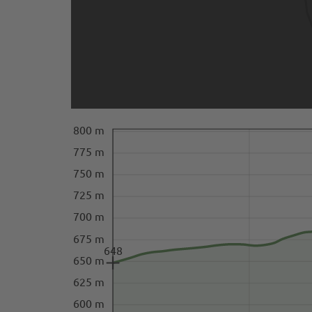
800 m
775 m
750 m
725 m
700 m
675 m
648
650 m
625 m
600 m