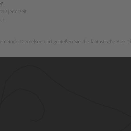
eg
ei / jederzeit
ich
emeinde Diemelsee und genießen Sie die fantastische Aussic