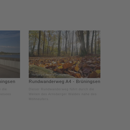
ningsen
Rundwanderweg A4 - Brüningsen
 die
Dieser Rundwanderweg führt durch die
hnesees
Weiten des Arnsberger Waldes nahe des
Möhneufers.