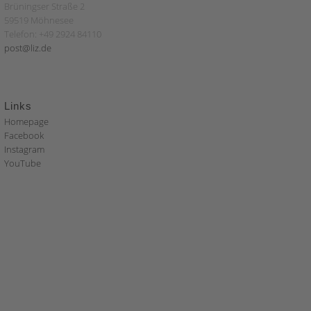
Brüningser Straße 2
59519 Möhnesee
Telefon: +49 2924 84110
post@liz.de
Links
Homepage
Facebook
Instagram
YouTube