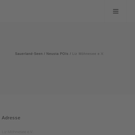
Sauerland-Seen
/
Neusta POIs
/
Liz Möhnesee e.V.
Adresse
Liz Möhnesee e.V.