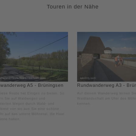
Touren in der Nähe
wanderweg A5 - Brüningsen
Rundwanderweg A3 - Brü
iese Route hat Einiges zu bieten. So
Auf diesem Wanderweg lernen Sie
rn Sie auf Waldwegen und
Waldlandschaft am Ufer des Mö
tierten Wegen durch Wald- und
kennen.
biete von wo aus Sie eine schöne
ht auf das untere Möhnetal, die Haar
ünne haben.