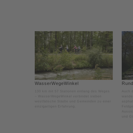
WasserWegeWinkel
Rund
130 km mit 57 Stationen entlang des Weges
Auch d
– WasserWegeWinkel verbindet sieben
wande
westfälische Städte und Gemeinden zu einer
asphal
einzigartigen Erfahrung.
Feldge
Aussic
und G