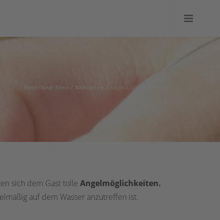
Sauerland-Seen
/
Möhnesee
/
Angeln am Möhnesee
en sich dem Gast tolle
Angelmöglichkeiten.
elmäßig auf dem Wasser anzutreffen ist.