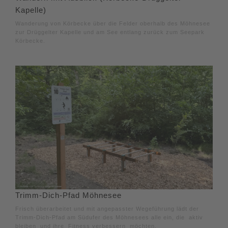
Kapelle)
Wanderung von Körbecke über die Felder oberhalb des Möhnesee
zur Drüggelter Kapelle und am See entlang zurück zum Seepark
Körbecke.
Trimm-Dich-Pfad Möhnesee
Frisch überarbeitet und mit angepasster Wegeführung lädt der
Trimm-Dich-Pfad am Südufer des Möhnesees alle ein, die aktiv
bleiben und ihre Fitness verbessern möchten.