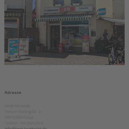
Adresse
Kiosk Körbecke
Meister-Stütting-Str. 3
59519 Möhnesee
Telefon: +49 2924 2164
info@kiosk-koerbecke.de