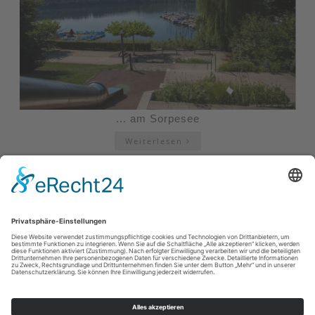
... am Sorpesee
Weiterlesen
Impressum
|
Datenschutzerklärung
|
Barrierefreiheitserklärung
|
Kontakt
Sauerland-Tourismus e.V.
Johannes-Hummel-Weg 1
57392
Schmallenberg
E: info@sauerland.com