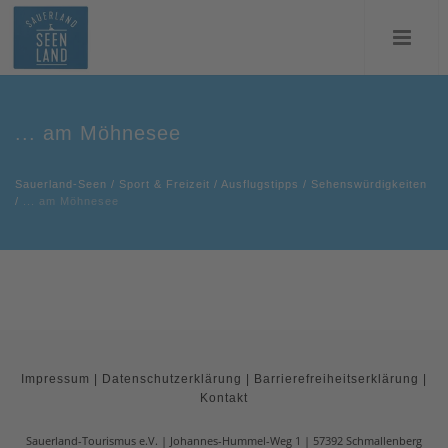
... am Möhnesee
Sauerland-Seen
/
Sport & Freizeit
/
Ausflugstipps
/
Sehenswürdigkeiten
/
... am Möhnesee
Impressum
|
Datenschutzerklärung
|
Barrierefreiheitserklärung
|
Kontakt
Sauerland-Tourismus e.V.
Johannes-Hummel-Weg 1
57392
Schmallenberg