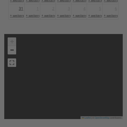
31
1
2
3
4
5
6
+ weitere 1
+ weitere 1
+ weitere 1
+ weitere 1
+ weitere 1
+ weitere 1
+ weitere 1
+
−
Leaflet
|
©
OpenStreetMap
contributors