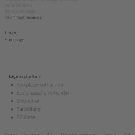
Möhnestraße 8
59519 Möhnesee
info@moehnesee.de
Links
Homepage
Eigenschaften:
Parkplätze vorhanden
Bushaltestelle vorhanden
Eintritt frei
Barzahlung
EC-Karte
Gerne helfen die Mitarbeiterinnen Ihnen mit