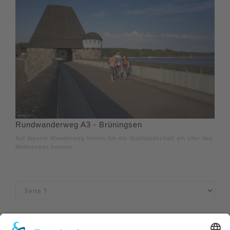
Rundwanderweg A3 - Brüningsen
Auf diesem Wanderweg lernen Sie die Waldlandschaft am Ufer des
Möhnesees kennen.