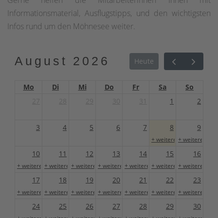
Informationsmaterial, Ausflugstipps, und den wichtigsten
Infos rund um den Möhnesee weiter.
August 2026
Heute
Mo
Di
Mi
Do
Fr
Sa
So
27
28
29
30
31
1
2
3
4
5
6
7
8
9
+ weitere 1
+ weitere 1
10
11
12
13
14
15
16
+ weitere 1
+ weitere 1
+ weitere 1
+ weitere 1
+ weitere 1
+ weitere 1
+ weitere 1
17
18
19
20
21
22
23
+ weitere 1
+ weitere 1
+ weitere 1
+ weitere 1
+ weitere 1
+ weitere 1
+ weitere 1
24
25
26
27
28
29
30
+ weitere 1
+ weitere 1
+ weitere 1
+ weitere 1
+ weitere 1
+ weitere 1
+ weitere 1