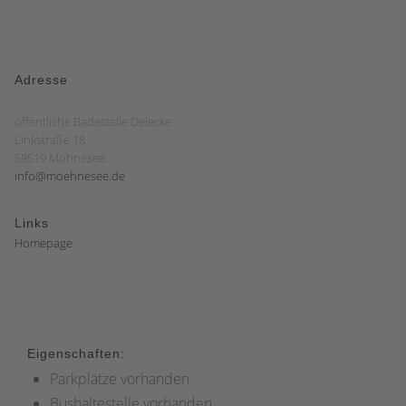
Adresse
öffentliche Badestelle Delecke
Linkstraße 18
59519 Möhnesee
info@moehnesee.de
Links
Homepage
Eigenschaften:
Parkplätze vorhanden
Bushaltestelle vorhanden