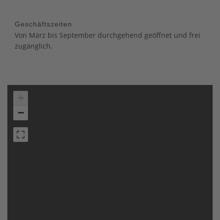
Geschäftszeiten
Von März bis September durchgehend geöffnet und frei
zugänglich.
+
−