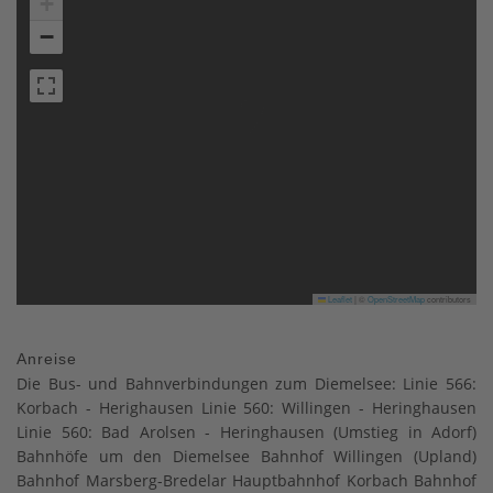
+
−
Leaflet
|
©
OpenStreetMap
contributors
Anreise
Die Bus- und Bahnverbindungen zum Diemelsee: Linie 566:
Korbach - Herighausen Linie 560: Willingen - Heringhausen
Linie 560: Bad Arolsen - Heringhausen (Umstieg in Adorf)
Bahnhöfe um den Diemelsee Bahnhof Willingen (Upland)
Bahnhof Marsberg-Bredelar Hauptbahnhof Korbach Bahnhof