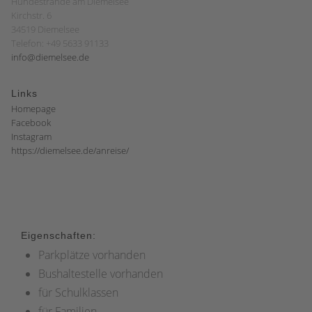
Hundestrände am Diemelsee
Kirchstr. 6
34519 Diemelsee
Telefon: +49 5633 91133
info@diemelsee.de
Links
Homepage
Facebook
Instagram
https://diemelsee.de/anreise/
Eigenschaften:
Parkplätze vorhanden
Bushaltestelle vorhanden
für Schulklassen
für Familien