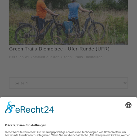
Green Trails Diemelsee - Ufer-Runde (UFR)
Herzlich willkommen auf den Green Trails Diemelsee.
Impressum
|
Datenschutzerklärung
|
Barrierefreiheitserklärung
|