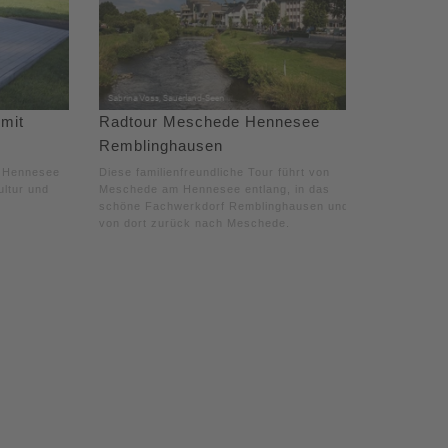
mit
Radtour Meschede Hennesee
Remblinghausen
m Hennesee
Diese familienfreundliche Tour führt von
ultur und
Meschede am Hennesee entlang, in das
schöne Fachwerkdorf Remblinghausen und
von dort zurück nach Meschede.