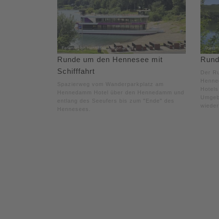
Runde um den Hennesee mit
Rund
Schifffahrt
Der R
Henne
Spazierweg vom Wanderparkplatz am
Hotels
Hennedamm Hotel über den Hennedamm und
Umgeb
entlang des Seeufers bis zum "Ende" des
wieder
Hennesees.