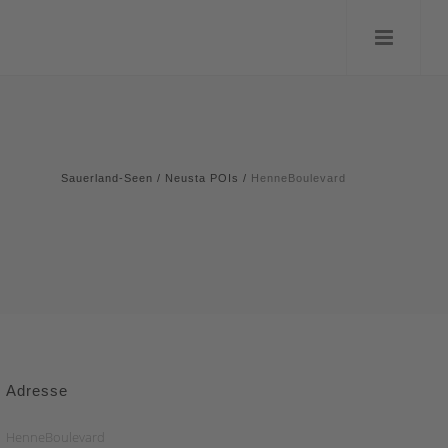
Sauerland-Seen
/
Neusta POIs
/
HenneBoulevard
Adresse
HenneBoulevard