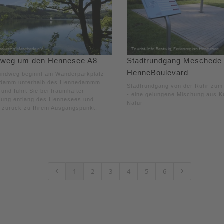
weg um den Hennesee A8
Stadtrundgang Meschede 
HenneBoulevard
undweg beginnt am Wanderparkplatz
damm unterhalb des Hennedammm
Stadtrundgang von der Ruhr zu
 und führt Sie bei traumhafter
- eine gelungene Mischung aus K
ung entlang des Hennesees und
Natur
 zurück zu Ihrem Ausgangspunkt.
1
2
3
4
5
6