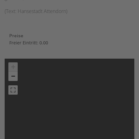
(Text: Hansestadt Attendorn)
Preise
Freier Eintritt: 0.00
+
−