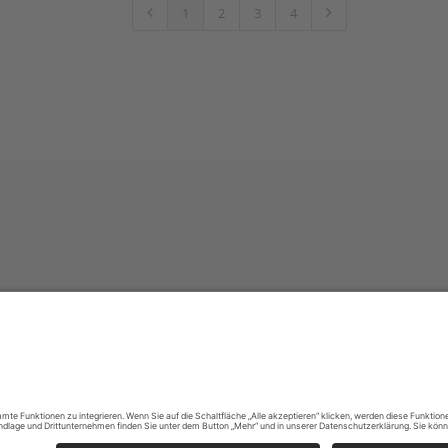
1
2
3
4
Impressum
|
Datenschutzerklärung
|
Barrierefreiheitserklärung
|
Kontak
Sauerland-Tourismus e.V.
Johannes-Hummel-Weg 1
57392
Schmallenberg
E: info@sauerland.com
Cookie-Einstellungen