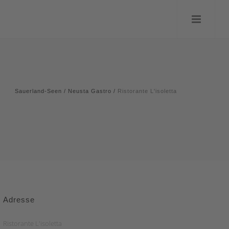
Sauerland-Seen
/
Neusta Gastro
/
Ristorante L'isoletta
Adresse
Ristorante L'isoletta