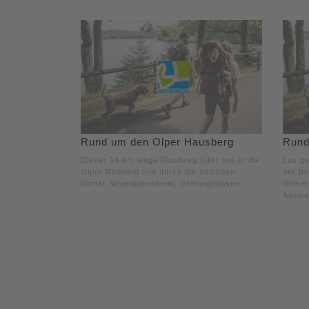
Rund um den Olper Hausberg
Rund
Dieser 14 km lange Rundweg führt uns in die
Los g
Olper Rhonard und durch die östlichen
der Bu
Dörfer Neuenkleusheim, Rehringhausen,.
Römers
Auswa