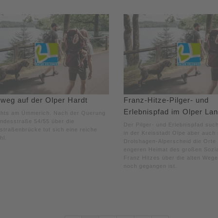
weg auf der Olper Hardt
Franz-Hitze-Pilger- und
Erlebnispfad im Olper La
ehts am Ümmerich. Nach der Querung
ndesstraße 54/55 über die
Der Pilger- und Erlebnispfad such
traßenbrücke tut sich eine reiche
in der Kreisstadt Olpe aber auch 
hl.
Drolshagen-Alperscheid die Orte
engeren Heimat des großen Sozi
Franz Hitzes über die alten Wege 
noch gegangen ist.