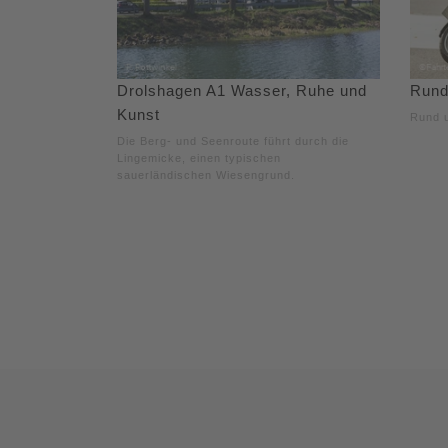
Drolshagen A1 Wasser, Ruhe und
Rund
Kunst
Rund u
Die Berg- und Seenroute führt durch die
Lingemicke, einen typischen
sauerländischen Wiesengrund.