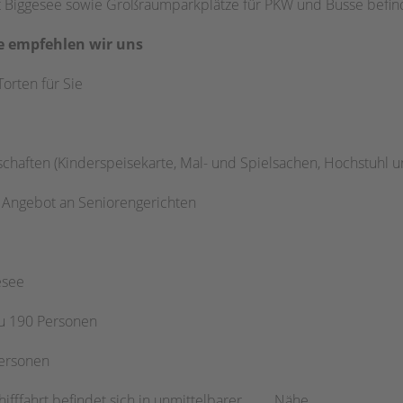
rt Biggesee sowie Großraumparkplätze für PKW und Busse befin
e empfehlen wir uns
orten für Sie
chaften (Kinderspeisekarte, Mal- und Spielsachen, Hochstuhl u
 Angebot an Seniorengerichten
esee
zu 190 Personen
Personen
chifffahrt befindet sich in unmittelbarer Nähe.