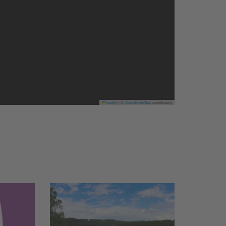
Leaflet
|
©
OpenStreetMap
contributors