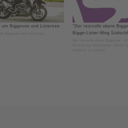
 um Biggesee und Listersee
"Der reizvolle obere Bigg
Bigge-Lister-Weg Südschl
m Biggesee und Listersee
Der reizvolle obere Biggesee , ei
Herzen des Sauerlands, wartet d
entdeckt zu werden.