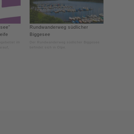
esee"
Rundwanderweg südlicher
eife
Biggesee
ngebettet im
Der Rundwanderweg südlicher Biggesee
arauf,
befindet sich in Olpe.