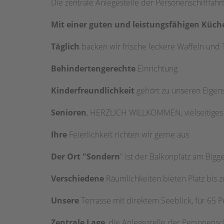
Die zentrale Anlegestelle der Personenschifffah
Mit einer guten und leistungsfähigen Küch
Täglich
backen wir frische leckere Waffeln und T
Behindertengerechte
Einrichtung
Kinderfreundlichkeit
gehört zu unseren Eigens
Senioren
, HERZLICH WILLKOMMEN, vielseitiges
Ihre
Feierlichkeit richten wir gerne aus
Der Ort "Sondern
" ist der Balkonplatz am Bigg
Verschiedene
Räumlichkeiten bieten Platz bis 
Unsere
Terrasse mit direktem Seeblick, für 65 
Zentrale Lage
, die Anlegestelle der Personens