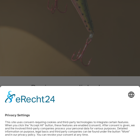
Bezienswaardigheden
Afdruk
|
Privacybeleid
|
Verklaring van toegankelijkheid
|
Neem
contact met ons op