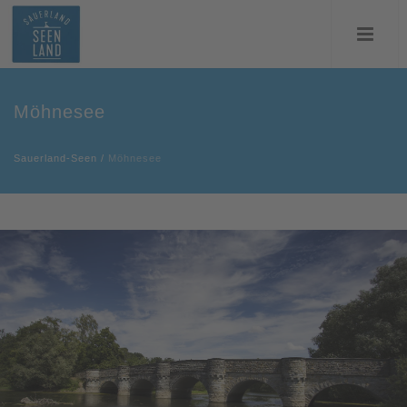
Möhnesee
Sauerland-Seen
/
Möhnesee