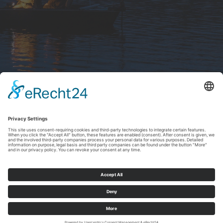
Afdruk
|
Privacybeleid
|
Verklaring van toegankelijkheid
|
Neem
contact met ons op
Sauerland-Tourismus e.V.
Johannes-Hummel-Weg 1
57392
Schmallenberg
E: info@sauerland.com
Cookie-Einstellungen