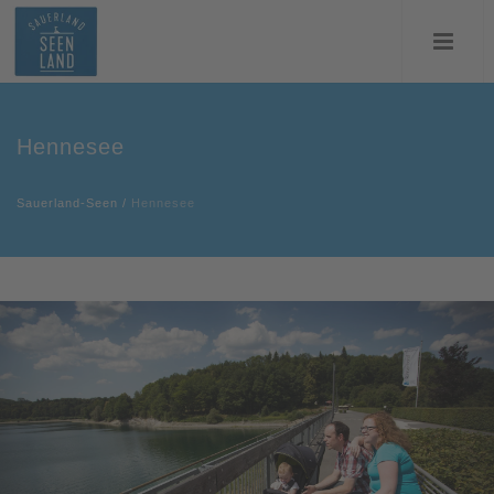
Hennesee
Sauerland-Seen
/
Hennesee