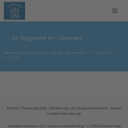
... bij Biggesee en Listersee
Sauerland-Seen
/
Sport en vrije tijd
/
Watersport
/
... bij Biggesee en
Listersee
Afdruk
|
Privacybeleid
|
Verklaring van toegankelijkheid
|
Neem
contact met ons op
Sauerland-Tourismus e.V.
Johannes-Hummel-Weg 1
57392
Schmallenberg