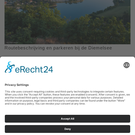
Routebeschrijving en parkeren bij de Diemelsee
Afdruk
|
Privacybeleid
|
Verklaring van toegankelijkheid
|
Neem
contact met ons op
Sauerland-Tourismus e.V.
Johannes-Hummel-Weg 1
57392
Schmallenberg
E: info@sauerland.com
Cookie-Einstellungen