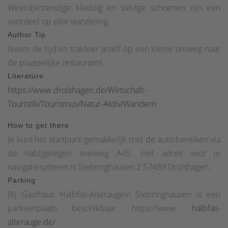
Weersbestendige kleding en stevige schoenen zijn een
Als het oppervlak te ruw is, kun je minder goed fijne
voordeel op elke wandeling.
structuren op het papier tekenen.Twee potloden: één in
Author Tip
hardheid H, één in hardheid B. Een potloodstift (TK
Neem de tijd en trakteer jezelf op een kleine omweg naar
potlood) voor 0,5 mm dikke stiften is hier ook
de plaatselijke restaurants.
handig.Puntenslijper en gumKleurpotloden als je wilt
Literature
kleuren.Een liniaal is ook praktisch.Je kunt een
https://www.drolshagen.de/Wirtschaft-
motiefzoeker eenvoudig uit papier knippen (ongeveer 12 x
Touristik/Tourismus/Natur-Aktiv/Wandern
8 cm, afbeelding hierboven). Je kunt ook je vingers
gebruiken.En nu veel succes
How to get there
Je kunt het startpunt gemakkelijk met de auto bereiken via
de nabijgelegen snelweg A45. Het adres voor je
navigatiesysteem is Siebringhausen 2 57489 Drolshagen.
Parking
Bij Gasthaus Halbfas-Alteraugein Siebringhausen is een
parkeerplaats beschikbaar. https://www.
halbfas-
alterauge.de/