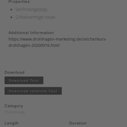
Properties:
Verfrissingsstop
Cirkelvormige route
Additional Information
https://www.drolshagen-marketing.de/zeichenkurs-
drolshagen-20200916.html
Download
Download Tour
Download reversed Tour
Category
Themenweg
Length
Duration