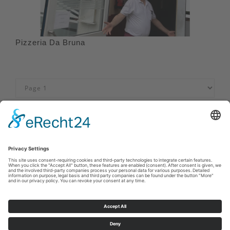
Pizzeria Da Bruna
Afdruk
|
Privacybeleid
|
Verklaring van toegankelijkheid
|
Neem
contact met ons op
Sauerland-Tourismus e.V.
Johannes-Hummel-Weg 1
57392
Schmallenberg
E: info@sauerland.com