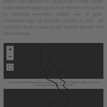
dorpen Siebringhausen en Essinghausen. In totaal nodigen
6 verschillende stations je uit om te tekenen en de scènes
en natuurlijke kenmerken artistiek weer te geven.
Potloodtekeningen of kleurrijke schetsen in krijt - de
ervaring is absoluut uniek en een absolute aanrader voor
elke kunstenaar.
+
−
The map has been deactivated due to your privacy settings, click on the fingerprint symbol at the bottom
left and activate Google Maps to use the map.