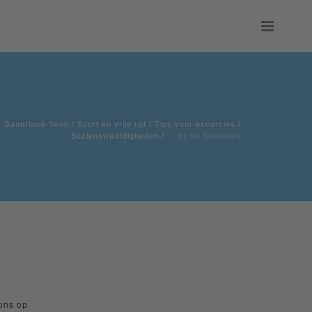
Sauerland-Seen
/
Sport en vrije tijd
/
Tips voor excursies
/
Bezienswaardigheden
/
... bij de Sorpesee
ons op