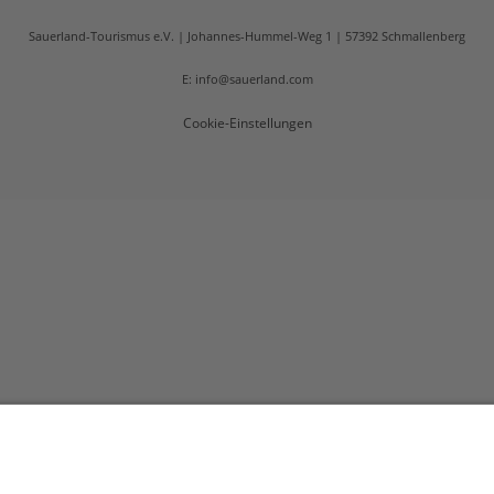
Sauerland-Tourismus e.V.
Johannes-Hummel-Weg 1
57392
Schmallenberg
E: info@sauerland.com
Cookie-Einstellungen