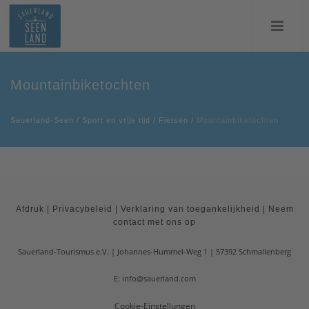
Mountainbiketochten
Sauerland-Seen
/
Sport en vrije tijd
/
Fietsen
/
Mountainbiketochten
Afdruk
|
Privacybeleid
|
Verklaring van toegankelijkheid
|
Neem
contact met ons op
Sauerland-Tourismus e.V.
Johannes-Hummel-Weg 1
57392
Schmallenberg
E: info@sauerland.com
Cookie-Einstellungen