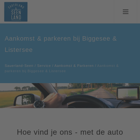
Aankomst & parkeren bij Biggesee &
Listersee
Sauerland-Seen
/
Service
/
Aankomst & Parkeren
/
Aankomst &
parkeren bij Biggesee & Listersee
Hoe vind je ons - met de auto