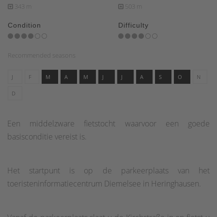
343 m
503 m
Condition
Difficulty
Recommended seasons
J
F
M
A
M
J
J
A
S
O
N
D
Een middelzware fietstocht waarvoor een goede
basisconditie vereist is.
Het startpunt is op de parkeerplaats van het
toeristeninformatiecentrum Diemelsee in Heringhausen.