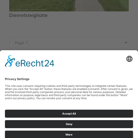
Diemelsteighütte
Afdruk
|
Privacybeleid
|
Verklaring van toegankelijkheid
|
Neem
contact met ons op
Sauerland-Tourismus e.V.
Johannes-Hummel-Weg 1
57392
Schmallenberg
E: info@sauerland.com
Cookie-Einstellungen