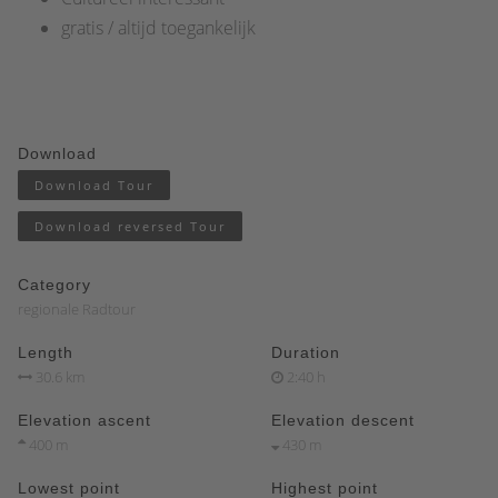
gratis / altijd toegankelijk
Download
Download Tour
Download reversed Tour
Category
regionale Radtour
Length
Duration
30.6 km
2:40 h
Elevation ascent
Elevation descent
400 m
430 m
Lowest point
Highest point