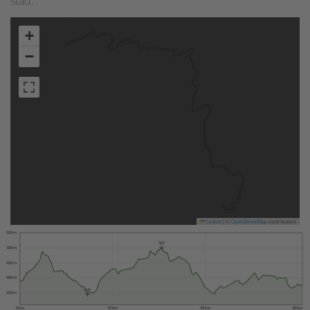
stad.
+
−
Leaflet
|
©
OpenStreetMap
contributors
550 m
501
500 m
450 m
400 m
345
350 m
0 km
10 km
20 km
30 km