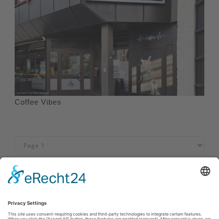
Coffee Vibes
Afdruk
|
Privacybeleid
|
Verklaring van toegankelijkheid
|
Neem