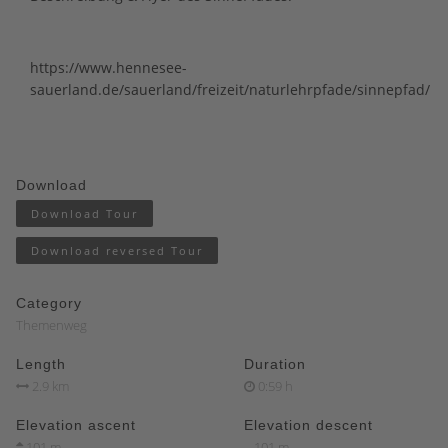
https://www.hennesee-
sauerland.de/sauerland/freizeit/naturlehrpfade/sinnepfad/
Download
Download Tour
Download reversed Tour
Category
Themenweg
Length
Duration
2.9 km
0:59 h
Elevation ascent
Elevation descent
101 m
101 m