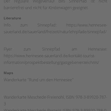
Der reguläre Wegeverlauf des SinnePfad ist nicht
barrierefrei und nicht für Kinderwagen geeignet.
Literature
Info zum Sinnepfad: https://www.hennesee-
sauerland.de/sauerland/freizeit/naturlehrpfade/sinnepfad/
Flyer zum Sinnepfad am Hennesee:
https://www.hennesee-sauerland.de/kontakt-tourist-
information/prospektbestellung/gastgeberverzeichnis/
Maps
Wanderkarte "Rund um den Hennesee"
Wanderkarte Meschede-Freienohl, ISBN 978-3-89920-787-
3
Wanderkarte Meschede-Bestwig, ISBN 978-3-89920-788-0