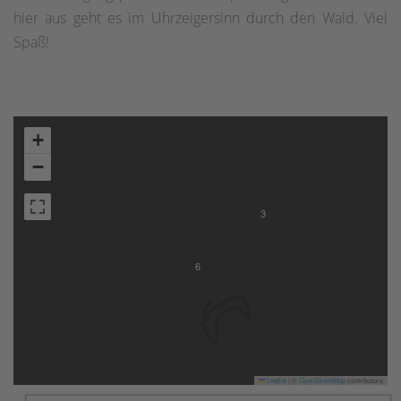
hier aus geht es im Uhrzeigersinn durch den Wald. Viel
Spaß!
+
−
3
6
Leaflet
|
©
OpenStreetMap
contributors