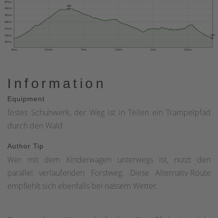
475 m
450
450 m
425 m
400 m
375 m
340
350 m
325 m
0 km
0.5 km
1 km
1.5 km
2 km
2.5 km
Information
Equipment
festes Schuhwerk, der Weg ist in Teilen ein Trampelpfad
durch den Wald
Author Tip
Wer mit dem Kinderwagen unterwegs ist, nutzt den
parallel verlaufenden Forstweg. Diese Alternativ-Route
empfiehlt sich ebenfalls bei nassem Wetter.