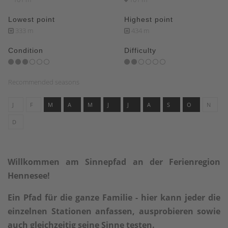
Lowest point
Highest point
333 m
434 m
Condition
Difficulty
Recommended seasons
J
F
M
A
M
J
J
A
S
O
N
D
Willkommen am Sinnepfad an der Ferienregion
Hennesee!
Ein Pfad für die ganze Familie - hier kann jeder die
einzelnen Stationen anfassen, ausprobieren sowie
auch gleichzeitig seine Sinne testen.