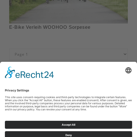
E-Bike Verleih WOOHOO Sorpesee
Afdruk
|
Privacybeleid
|
Verklaring van toegankelijkheid
|
Neem
contact met ons op
Sauerland-Tourismus e.V.
Johannes-Hummel-Weg 1
57392
Schmallenberg
E: info@sauerland.com