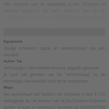
Het startpunt van de wandeling is het SGV-plein in
Amecke, tegenover de kerk. Parkeren kan bij de
brandweerkazerne of aan de Airlebnisweg (tegen betaling).
De doorgaande markering is Am2. Volg eerst de weg 'Im
Kaltenborn' bergopwaarts en sla dan aan de bosrand
rechtsaf. Na 1,5 kilometer langs de voet van de Kamberg
Equipment
bereikt u het natuurmonument 'Krause Eiche', een echt
Stevige schoenen, rugzak en wandelstokken zijn een
schilderachtige, oude, getrommelde eik. Bankjes nodigen
voordeel
je uit om hier je eerste rust te nemen. De route gaat verder
Author Tip
omhoog naar de Höhweg, waar je ook de Sauerland-
Verfrissingen: Heimathafen Amecke, dagelijks geopend
Waldroute tegenkomt. Hier, op de hoogten tussen
Je kunt ook genieten van de "Airlebnisweg" bij de
Sundern en het Sorpesee, kun je de bijzonder
voorsteiger, een heerlijke plek om te ontspannen.
indrukwekkende gevolgen van de orkaan Kyrill in 2007
Maps
zien. Als je achterom kijkt, heb je een prachtig uitzicht op
Een wandelkaart van Sundern am Sorpesee is voor € 7,50
het Sauerland Siebengebirge rond Stockum. Na iets
verkrijgbaar bij het kantoor van Wi.Sta Sundern-Sorpesee
minder dan 2 km verlaten we de Waldroute weer, het pad
GmbH. Je kunt ze telefonisch bereiken op 02933/979590