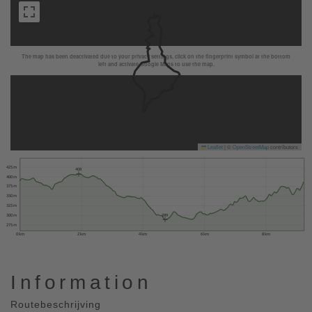
The map has been deactivated due to your privacy settings, click on the fingerprint symbol at the bottom
left and activate Google Maps to use the map.
Leaflet
|
©
OpenStreetMap
contributors
425 m
408
400 m
375 m
350 m
325 m
289
300 m
275 m
0 km
2 km
4 km
6 km
8 km
Information
Routebeschrijving