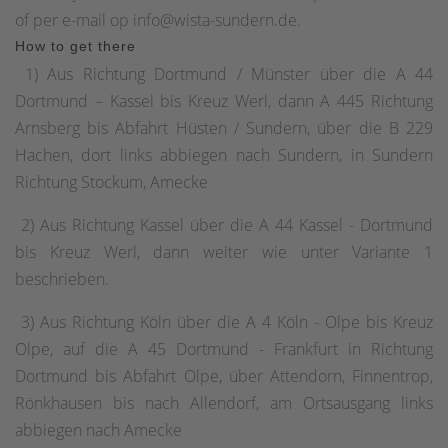
gaat nu naar Die Linke en gaat bergafwaarts het
of per e-mail op info@wista-sundern.de.
middenhellingpad van de Sorpetalsperre op. Hier houd je
How to get there
weer Die Linke aan en "ga je rustig, altijd met uitzicht op
1) Aus Richtung Dortmund / Münster über die A 44
het Sorpesee, terug naar Amecke. De laatste twee
Dortmund – Kassel bis Kreuz Werl, dann A 445 Richtung
kilometer van de wandelroute lopen direct langs de
Arnsberg bis Abfahrt Hüsten / Sundern, über die B 229
Sorpesee en de nieuwe "Airlebnisweg" bij het stuwmeer.
Hachen, dort links abbiegen nach Sundern, in Sundern
Richtung Stockum, Amecke
2) Aus Richtung Kassel über die A 44 Kassel - Dortmund
bis Kreuz Werl, dann weiter wie unter Variante 1
beschrieben.
3) Aus Richtung Köln über die A 4 Köln - Olpe bis Kreuz
Olpe, auf die A 45 Dortmund - Frankfurt in Richtung
Dortmund bis Abfahrt Olpe, über Attendorn, Finnentrop,
Rönkhausen bis nach Allendorf, am Ortsausgang links
abbiegen nach Amecke