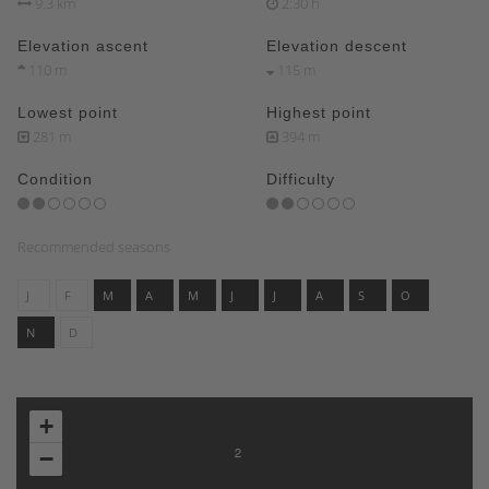
9.3 km
2:30 h
Elevation ascent
Elevation descent
110 m
115 m
Lowest point
Highest point
281 m
394 m
Condition
Difficulty
Recommended seasons
J
F
M
A
M
J
J
A
S
O
N
D
+
2
−