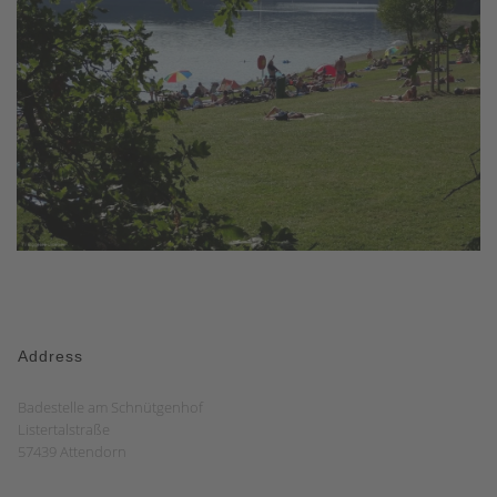
Address
Badestelle am Schnütgenhof
Listertalstraße
57439 Attendorn