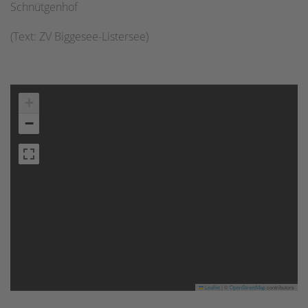
Schnütgenhof
(Text: ZV Biggesee-Listersee)
+
−
Leaflet
|
©
OpenStreetMap
contributors