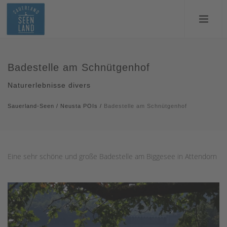
Badestelle am Schnütgenhof
Naturerlebnisse divers
Sauerland-Seen
/
Neusta POIs
/
Badestelle am Schnütgenhof
Eine sehr schöne und große Badestelle am Biggesee in Attendorn