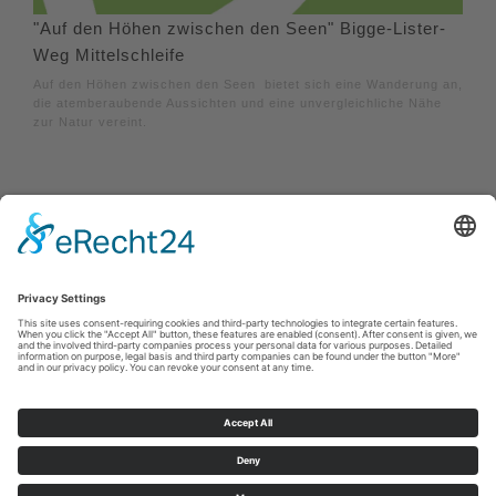
"Auf den Höhen zwischen den Seen" Bigge-Lister-
Weg Mittelschleife
Auf den Höhen zwischen den Seen bietet sich eine Wanderung an,
die atemberaubende Aussichten und eine unvergleichliche Nähe
zur Natur vereint.
Afdruk
|
Privacybeleid
|
Verklaring van toegankelijkheid
|
Neem
contact met ons op
Sauerland-Tourismus e.V.
Johannes-Hummel-Weg 1
57392
Schmallenberg
E: info@sauerland.com
Cookie-Einstellungen