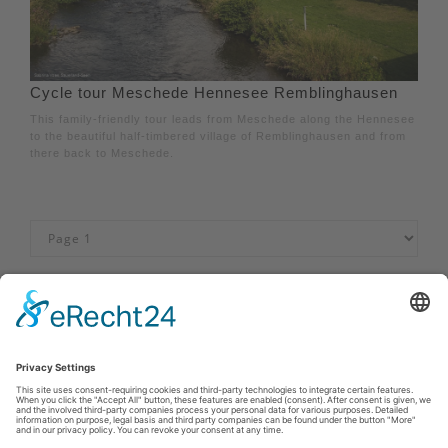
Cycle tour Meschede Hennesee Remblinghausen
This family-friendly tour leads from Meschede along the Hennesee
to the beautiful half-timbered village of Remblinghausen and from
there back to Meschede.
Imprint
|
Privacy policy
|
Declaration of accessibility
|
Contact us
Sauerland-Tourismus e.V.
Johannes-Hummel-Weg 1
57392
Schmallenberg