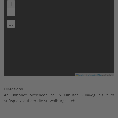
+
−
Leaflet
|
©
OpenStreetMap
contributors
Directions
Ab Bahnhof Meschede ca. 5 Minuten Fußweg bis zum
Stiftsplatz, auf der die St. Walburga steht.