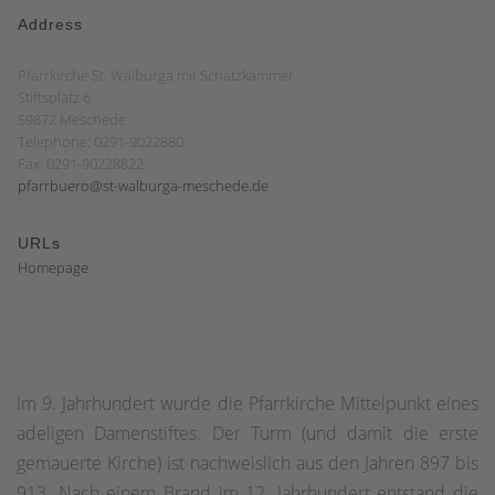
Address
Pfarrkirche St. Walburga mit Schatzkammer
Stiftsplatz 6
59872 Meschede
Telephone: 0291-9022880
Fax: 0291-90228822
pfarrbuero@st-walburga-meschede.de
URLs
Homepage
Im 9. Jahrhundert wurde die Pfarrkirche Mittelpunkt eines
adeligen Damenstiftes. Der Turm (und damit die erste
gemauerte Kirche) ist nachweislich aus den Jahren 897 bis
913. Nach einem Brand im 12. Jahrhundert entstand die