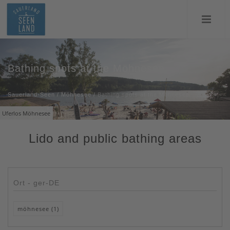
Bathing spots at the Möhnesee
Sauerland-Seen
/
Möhnesee
/
Bathing spots at the Möhnesee
Uferlos Möhnesee
Lido and public bathing areas
Ort - ger-DE
möhnesee (1)