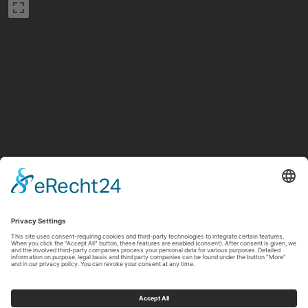
Strandbad Uferlos Möhnesee
Leaflet
|
©
OpenStreetMap
contributors
Imprint
|
Privacy policy
|
Declaration of accessibility
|
Contact us
Sauerland-Tourismus e.V.
Johannes-Hummel-Weg 1
57392
Schmallenberg
E: info@sauerland.com