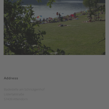
Address
Badestelle am Schnütgenhof
Listertalstraße
57439 Attendorn