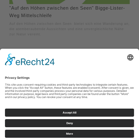
"Auf den Höhen zwischen den Seen" Bigge-Lister-
Weg Mittelschleife
Auf den Höhen zwischen den Seen bietet sich eine Wanderung an,
die atemberaubende Aussichten und eine unvergleichliche Nähe
zur Natur vereint.
Imprint
|
Privacy policy
|
Declaration of accessibility
|
Contact us
Sauerland-Tourismus e.V.
Johannes-Hummel-Weg 1
57392
Schmallenberg
E: info@sauerland.com
Cookie-Einstellungen