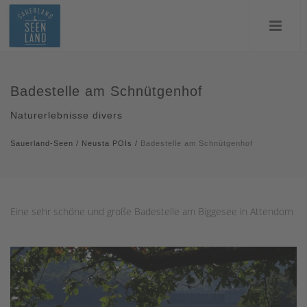
Badestelle am Schnütgenhof
Naturerlebnisse divers
Sauerland-Seen
/
Neusta POIs
/
Badestelle am Schnütgenhof
Eine sehr schöne und große Badestelle am Biggesee in Attendorn