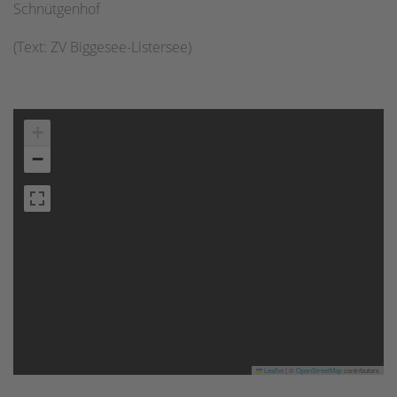
Schnütgenhof
(Text: ZV Biggesee-Listersee)
+
−
Leaflet
|
©
OpenStreetMap
contributors