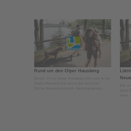
Rund um den Olper Hausberg
Lütri
Neue
Dieser 14 km lange Rundweg führt uns in die
Olper Rhonard und durch die östlichen
Der er
Dörfer Neuenkleusheim, Rehringhausen,.
nach S
eben, 