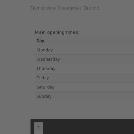
Text source: Ristorante Il Duomo
Main opening times:
Day
Monday
Wednesday
Thursday
Friday
Saturday
Sunday
+