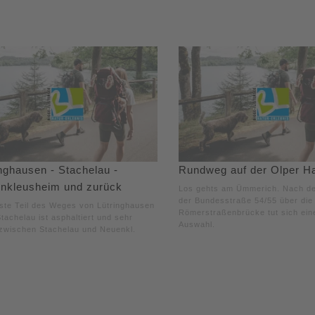
nghausen - Stachelau -
Rundweg auf der Olper Ha
nkleusheim und zurück
Los gehts am Ümmerich. Nach d
der Bundesstraße 54/55 über die
ste Teil des Weges von Lütringhausen
Römerstraßenbrücke tut sich ein
tachelau ist asphaltiert und sehr
Auswahl.
zwischen Stachelau und Neuenkl.