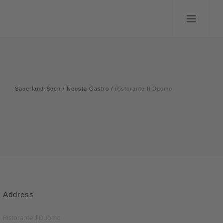
Sauerland-Seen
/
Neusta Gastro
/
Ristorante Il Duomo
Address
Ristorante Il Duomo